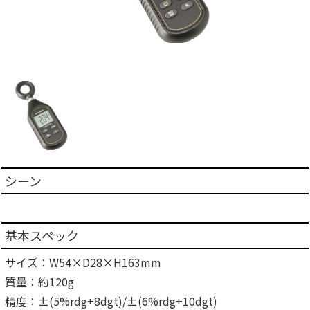
シーン
基本スペック
サイズ：W54×D28×H163mm
質量：約120g
精度：±(5%rdg+8dgt)/±(6%rdg+10dgt)