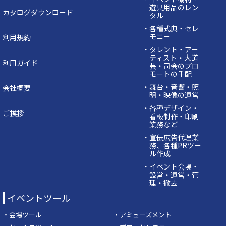
遊具用品のレン
カタログダウンロード
タル
・各種式典・セレ
モニー
利用規約
・タレント・アー
ティスト・大道
利用ガイド
芸・司会のプロ
モートの手配
・舞台・音響・照
会社概要
明・映像の運営
・各種デザイン・
ご挨拶
看板制作・印刷
業務など
・宣伝広告代理業
務、各種PRツー
ル作成
・イベント会場・
設営・運営・管
理・撤去
イベントツール
・会場ツール
・アミューズメント