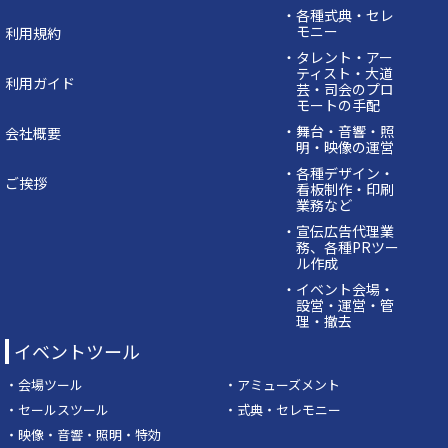
・各種式典・セレ
モニー
利用規約
・タレント・アー
ティスト・大道
利用ガイド
芸・司会のプロ
モートの手配
・舞台・音響・照
会社概要
明・映像の運営
・各種デザイン・
ご挨拶
看板制作・印刷
業務など
・宣伝広告代理業
務、各種PRツー
ル作成
・イベント会場・
設営・運営・管
理・撤去
イベントツール
・会場ツール
・アミューズメント
・セールスツール
・式典・セレモニー
・映像・音響・照明・特効