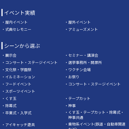
イベント実績
・屋内イベント
・屋外イベント
・式典セレモニー
・アミューズメント
シーンから選ぶ
・展示会
・セミナー・講演会
・コンサート・ステージイベント
・選挙事務所・開票所
・文化祭・学園祭
・ワクチン会場
・イルミネーション
・お祭り
・フードイベント
・コンサート・ステージイベント
・スポーツイベント
・くす玉
・テープカット
・除幕式
・神事
・くす玉・テープカット・除幕式・
・卒業式・入学式
神事共通
・乗物系イベント(鉄道・自動車関連
・アイキャッチ遊具