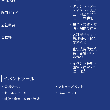
利用規約
・タレント・アー
ティスト・大道
利用ガイド
芸・司会のプロ
モートの手配
・舞台・音響・照
会社概要
明・映像の運営
・各種デザイン・
ご挨拶
看板制作・印刷
業務など
・宣伝広告代理業
務、各種PRツー
ル作成
・イベント会場・
設営・運営・管
理・撤去
イベントツール
・会場ツール
・アミューズメント
・セールスツール
・式典・セレモニー
・映像・音響・照明・特効