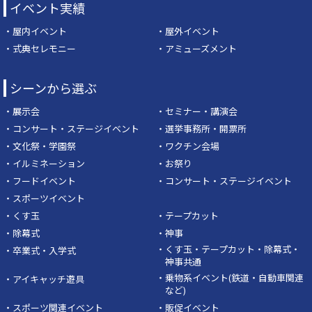
イベント実績
・屋内イベント
・屋外イベント
・式典セレモニー
・アミューズメント
シーンから選ぶ
・展示会
・セミナー・講演会
・コンサート・ステージイベント
・選挙事務所・開票所
・文化祭・学園祭
・ワクチン会場
・イルミネーション
・お祭り
・フードイベント
・コンサート・ステージイベント
・スポーツイベント
・くす玉
・テープカット
・除幕式
・神事
・くす玉・テープカット・除幕式・
・卒業式・入学式
神事共通
・乗物系イベント(鉄道・自動車関連
・アイキャッチ遊具
など)
・スポーツ関連イベント
・販促イベント