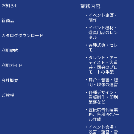
業務内容
お知らせ
・イベント企画・
制作
新商品
・イベント機材・
遊具用品のレン
カタログダウンロード
タル
・各種式典・セレ
モニー
利用規約
・タレント・アー
ティスト・大道
利用ガイド
芸・司会のプロ
モートの手配
・舞台・音響・照
会社概要
明・映像の運営
・各種デザイン・
ご挨拶
看板制作・印刷
業務など
・宣伝広告代理業
務、各種PRツー
ル作成
・イベント会場・
設営・運営・管